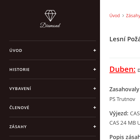
Úvod
Zásah
Lesní Pož
ÚVOD
Duben:
HISTORIE
D
Zasahovaly
VYBAVENÍ
PS Trutnov
ČLENOVÉ
Výjezd:
CAS
CAS 24 MB U
ZÁSAHY
Popis zása