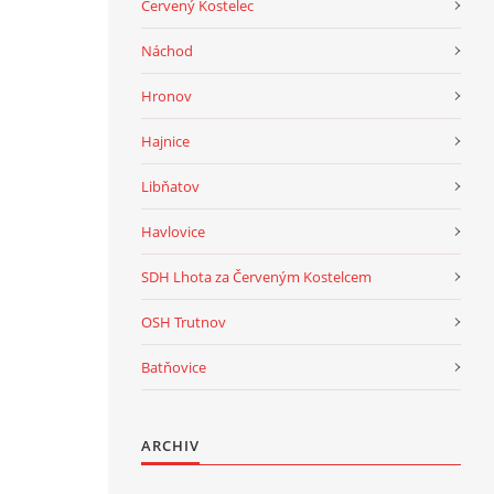
Červený Kostelec
Náchod
Hronov
Hajnice
Libňatov
Havlovice
SDH Lhota za Červeným Kostelcem
OSH Trutnov
Batňovice
ARCHIV