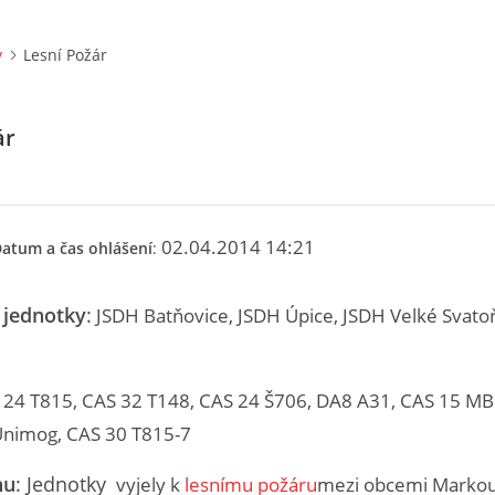
y
Lesní Požár
ár
02.04.2014 14:21
atum a čas ohlášení
:
 jednotky
:
JSDH Batňovice,
JSDH Úpice, JSDH Velké Svato
 24 T815, CAS 32 T148, CAS 24 Š706, DA8 A31, CAS 15 MB
nimog, CAS 30 T815-7
hu
: Jednotky
vyjely k
lesnímu požáru
mezi obcemi Markou