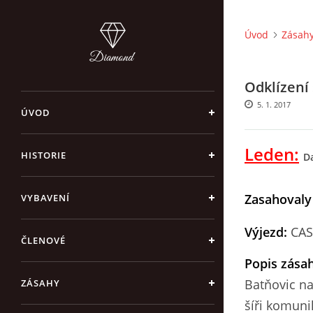
Úvod
Zásah
Odklízení
5. 1. 2017
ÚVOD
Leden:
HISTORIE
D
Zasahovaly
VYBAVENÍ
Výjezd:
CAS
ČLENOVÉ
Popis zása
Batňovic na
ZÁSAHY
šíři komuni