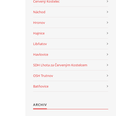
Červený Kostelec
Náchod
Hronov
Hajnice
Libňatov
Havlovice
SDH Lhota za Červeným Kostelcem
OSH Trutnov
Batňovice
ARCHIV