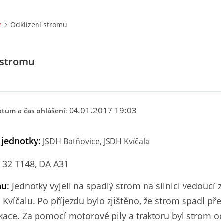
y
Odklízení stromu
 stromu
.01.2017 19:0
3
04
atum a čas ohlášení
:
 jednotky
:
JSDH Batňovice, JSDH
Kvíčala
 32 T148, DA A31
hu
:
Jednotky vyjeli na spadlý strom na silnici vedoucí 
 Kvíčalu. Po příjezdu bylo zjištěno, že strom spadl př
kace. Za pomocí motorové pily a traktoru byl strom o