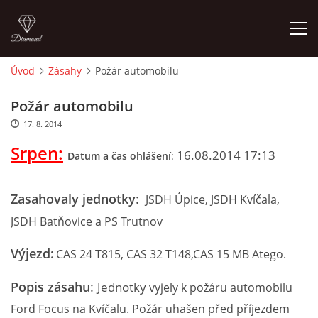
Úvod
Zásahy
Požár automobilu
ÚVOD
Požár automobilu
17. 8. 2014
HISTORIE
Srpen:
16.08.2014 17:13
Datum a čas ohlášení
:
VYBAVENÍ
Zasahovaly jednotky
:
JSDH Úpice, JSDH Kvíčala,
ČLENOVÉ
JSDH Batňovice a PS Trutnov
Výjezd:
CAS 24 T815, CAS 32 T148,CAS 15 MB Atego.
ZÁSAHY
Popis zásahu
:
Jednotky
vyjely k požáru automobilu
CVIČENÍ
Ford Focus na Kvíčalu. Požár uhašen před příjezdem