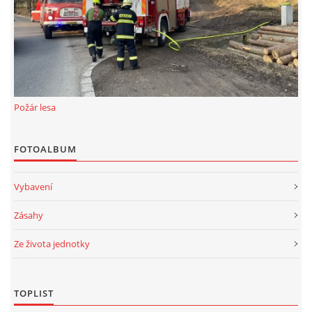
Požár lesa
FOTOALBUM
Vybavení
Zásahy
Ze života jednotky
TOPLIST