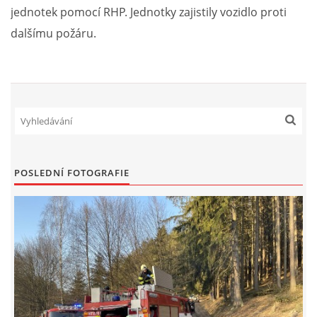
jednotek pomocí RHP. Jednotky zajistily vozidlo proti
NAŠE VIDEA
dalšímu požáru.
KONTAKTY
NÁVŠTĚVNÍ KNIHA
POSLEDNÍ FOTOGRAFIE
© 2026 eStránky.cz