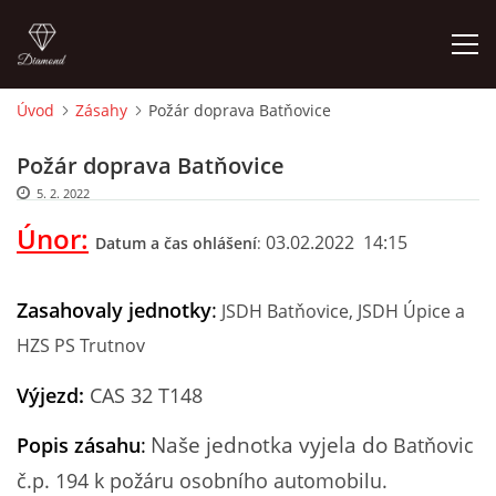
Úvod
Zásahy
Požár doprava Batňovice
ÚVOD
Požár doprava Batňovice
5. 2. 2022
HISTORIE
Únor:
03.02.2022 14:15
Datum a čas ohlášení
:
VYBAVENÍ
Zasahovaly jednotky
:
JSDH Batňovice, JSDH Úpice a
ČLENOVÉ
HZS PS Trutnov
Výjezd:
CAS 32 T148
ZÁSAHY
Naše jednotka vyjela do
Popis zásahu
:
Batňovic
CVIČENÍ
č.p. 194
k požáru osobního automobilu.