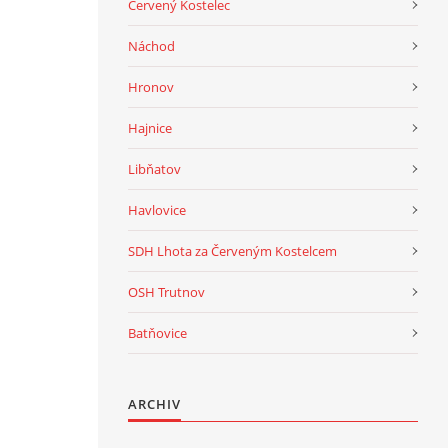
Červený Kostelec
Náchod
Hronov
Hajnice
Libňatov
Havlovice
SDH Lhota za Červeným Kostelcem
OSH Trutnov
Batňovice
ARCHIV