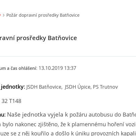
y
Požár dopravní prosředky Batňovice
ravní prosředky Batňovice
13.10.2019 13:37
um a čas ohlášení
:
 jednotky
:
JSDH Batňovice, JSDH Úpice,
PS Trutnov
 32 T148
Naše jednotka vyjela k
hu
:
požáru autobusu do Batňo
bylo nakonec zjištěno, že k plamennému hoření vozi
uze se z něj kouřilo a došlo k úniku provozních kapali