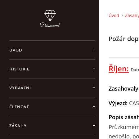
Úvod
Zásah
Požár dop
ÚVOD
Říjen:
HISTORIE
Dat
Zasahovaly
VYBAVENÍ
Výjezd:
CAS
ČLENOVÉ
Popis zása
ZÁSAHY
Průzkumem 
nedošlo, po