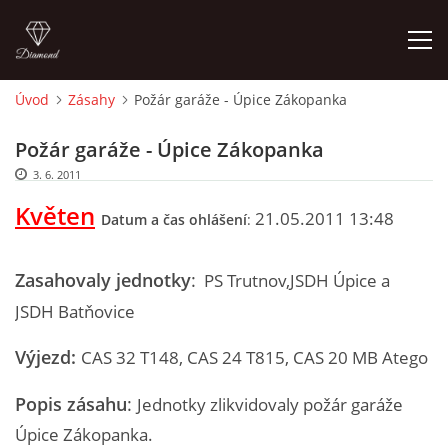
Úvod
Zásahy
Požár garáže - Úpice Zákopanka
ÚVOD
Požár garáže - Úpice Zákopanka
3. 6. 2011
HISTORIE
Květen
21.05.2011 13:48
Datum a čas ohlášení
:
VYBAVENÍ
Zasahovaly jednotky
:
PS Trutnov,JSDH Úpice a
ČLENOVÉ
JSDH Batňovice
Výjezd:
CAS 32 T148,
CAS 24 T815,
CAS 20 MB Atego
ZÁSAHY
Popis zásahu
:
Jednotky zlikvidovaly požár garáže
CVIČENÍ
Úpice Zákopanka.