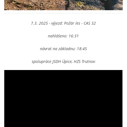
NAŠE VIDEA
7.3. 2025 - výjezd: Požár les - CAS 32
KONTAKTY
nahlášeno: 16:31
NÁVŠTĚVNÍ KNIHA
návrat na základnu: 18:45
spolupráce JSDH Úpice, HZS Trutnov
© 2026 eStránky.cz