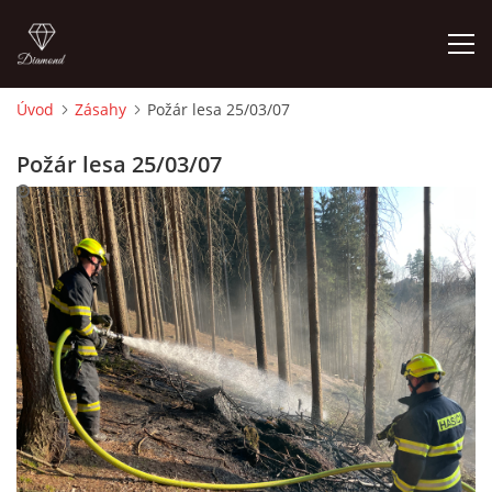
Úvod
Zásahy
Požár lesa 25/03/07
ÚVOD
Požár lesa 25/03/07
7. 5. 2025
HISTORIE
VYBAVENÍ
ČLENOVÉ
ZÁSAHY
CVIČENÍ