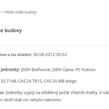
y
Požár nízke budovy
ke budovy
30.08.2012 20:52
tum a čas ohlášení
:
 jednotky
:
JSDH Batňovice,
JSDH Úpice, PS Trutnov
 32 T148,
CAS 24 T815,
CAS 20 MB Atego
hu
:
Jednotky vyjely na ohlášený požár zřejmě chatky. V u
ho okolí však nic nebylo nalezeno.