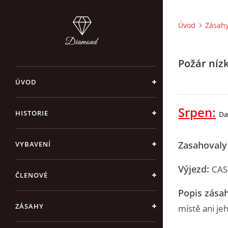
Úvod
Zásah
Požár níz
ÚVOD
Srpen:
HISTORIE
Da
Zasahovaly
VYBAVENÍ
Výjezd:
CAS
ČLENOVÉ
Popis zása
ZÁSAHY
místě ani je