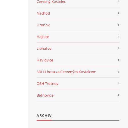
Červený Kostelec
Náchod
Hronov
Hajnice
Libňatov
Havlovice
SDH Lhota za Červeným Kostelcem
OSH Trutnov
Batňovice
ARCHIV