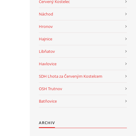
Červený Kostelec
Náchod
Hronov
Hajnice
Libňatov
Havlovice
SDH Lhota za Červeným Kostelcem
OSH Trutnov
Batňovice
ARCHIV