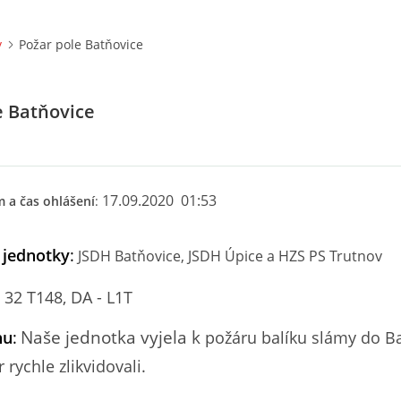
y
Požar pole Batňovice
e Batňovice
17.09.2020 01:53
 a čas ohlášení
:
 jednotky
:
JSDH Batňovice, JSDH Úpice a HZS PS Trutnov
32 T148, DA - L1T
Naše jednotka vyjela k
hu
:
požáru balíku slámy do Ba
 rychle zlikvidovali.