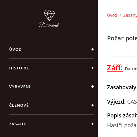
Úvod
Zásah
Požar pol
ÚVOD
Září:
HISTORIE
Datum
Zasahovaly
VYBAVENÍ
Výjezd:
CAS 
ČLENOVÉ
Popis zása
ZÁSAHY
Hasiči požár