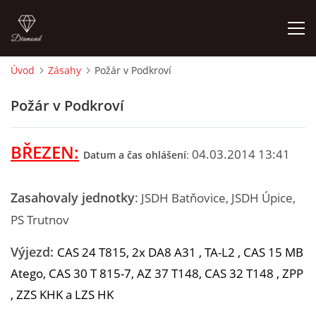
Úvod
Zásahy
Požár v Podkroví
ÚVOD
Požár v Podkroví
HISTORIE
BŘEZEN:
04.03.2014 13:41
Datum a čas ohlášení
:
VYBAVENÍ
Zasahovaly jednotky
:
JSDH Batňovice,
JSDH Úpice,
ČLENOVÉ
PS Trutnov
Výjezd:
CAS 24 T815, 2x DA8 A31 , TA-L2 , CAS 15 MB
ZÁSAHY
Atego, CAS 30 T 815-7, AZ 37 T148, CAS 32 T148 , ZPP
,
ZZS KHK a LZS HK
CVIČENÍ