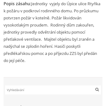
Popis zásahu
:
Jednotky vyjely do Úpice ulice Rtyňka
NAŠE VIDEA
k
požáru v podkroví rodinného domu. Po průzkumu
potvrzen požár v kotelně. Požár likvidován
KONTAKTY
vysokotlakým proudem. Rodinný dům zakouřen,
jednotky provedly odvětrání objektu pomocí
NÁVŠTĚVNÍ KNIHA
přetlakové ventilace. Majitel objektu byl zraněn a
nadýchal se zplodin hoření. Hasiči poskytli
předlékařskou pomoc a po příjezdu ZZS byl předán
do její péče.
© 2026 eStránky.cz