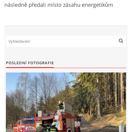
následně předali místo zásahu energetikům
NAŠE VIDEA
KONTAKTY
NÁVŠTĚVNÍ KNIHA
POSLEDNÍ FOTOGRAFIE
© 2026 eStránky.cz