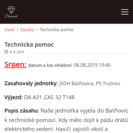
Úvod
Zásahy
Technicka pomoc
ÚVOD
Technicka pomoc
9. 8. 2019
HISTORIE
Srpen:
06.08.2019 19:45
Datum a čas ohlášení
:
VYBAVENÍ
Zasahovaly jednotky
:
JSDH Batňovice, PS Trutnov
ČLENOVÉ
Výjezd:
DA A31 ,CAS 32 T148
ZÁSAHY
Naše jednotka vyjela do Batňovic
Popis zásahu
:
k technické pomoci.
Kdy mělo dojít k pádu drátů
CVIČENÍ
elektrického vedení. Hasiči zajistili okolí a