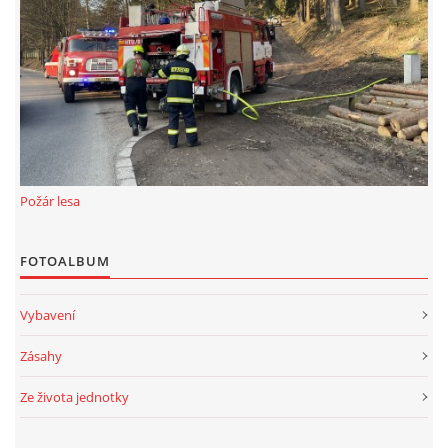
Požár lesa
FOTOALBUM
Vybavení
Zásahy
Ze života jednotky