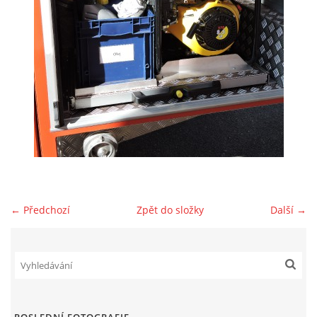
NAŠE VIDEA
KONTAKTY
NÁVŠTĚVNÍ KNIHA
© 2026 eStránky.cz
← Předchozí
Zpět do složky
Další →