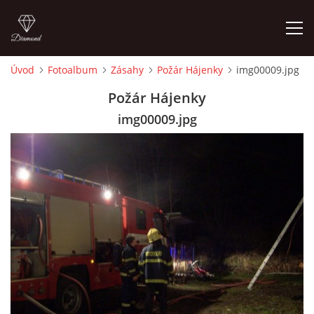
Úvod
Fotoalbum
Zásahy
Požár Hájenky
img00009.jpg
ÚVOD
Požár Hájenky
img00009.jpg
HISTORIE
VYBAVENÍ
ČLENOVÉ
ZÁSAHY
CVIČENÍ