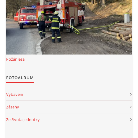
Požár lesa
FOTOALBUM
Vybavení
Zásahy
Ze života jednotky