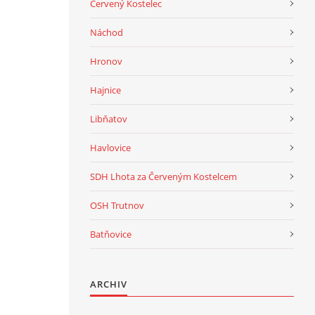
Červený Kostelec
Náchod
Hronov
Hajnice
Libňatov
Havlovice
SDH Lhota za Červeným Kostelcem
OSH Trutnov
Batňovice
ARCHIV