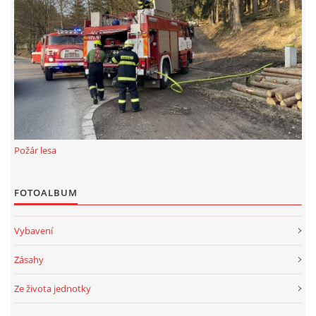
Požár lesa
FOTOALBUM
Vybavení
Zásahy
Ze života jednotky