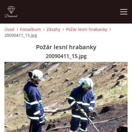
Úvod
Fotoalbum
Zásahy
Požár lesní hrabanky
20090411_15.jpg
ÚVOD
Požár lesní hrabanky
HISTORIE
20090411_15.jpg
VYBAVENÍ
ČLENOVÉ
ZÁSAHY
CVIČENÍ