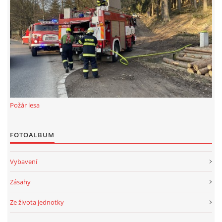
Požár lesa
FOTOALBUM
Vybavení
Zásahy
Ze života jednotky