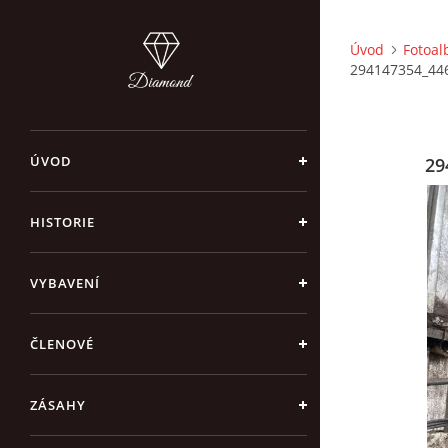
Úvod
Fotoa
294147354_44
ÚVOD
29
HISTORIE
VYBAVENÍ
ČLENOVÉ
ZÁSAHY