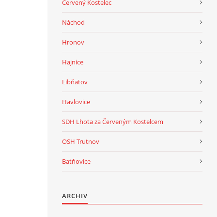
Červený Kostelec
Náchod
Hronov
Hajnice
Libňatov
Havlovice
SDH Lhota za Červeným Kostelcem
OSH Trutnov
Batňovice
ARCHIV