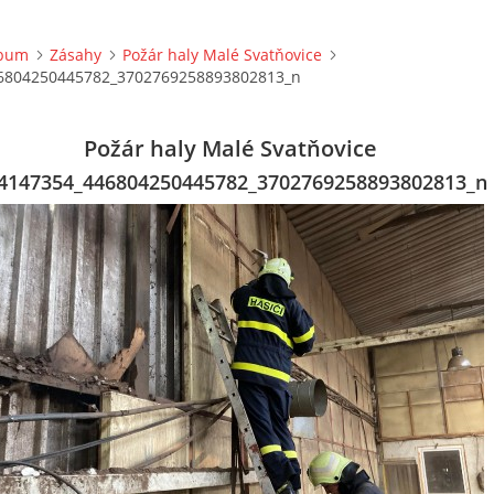
lbum
Zásahy
Požár haly Malé Svatňovice
6804250445782_3702769258893802813_n
Požár haly Malé Svatňovice
4147354_446804250445782_3702769258893802813_n