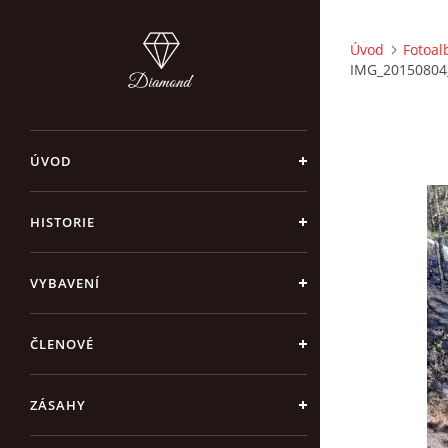
Úvod
Fotoa
IMG_20150804
ÚVOD
HISTORIE
VYBAVENÍ
ČLENOVÉ
ZÁSAHY