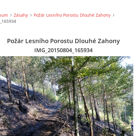
lbum
Zásahy
Požár Lesního Porostu Dlouhé Zahony
_165934
Požár Lesního Porostu Dlouhé Zahony
IMG_20150804_165934