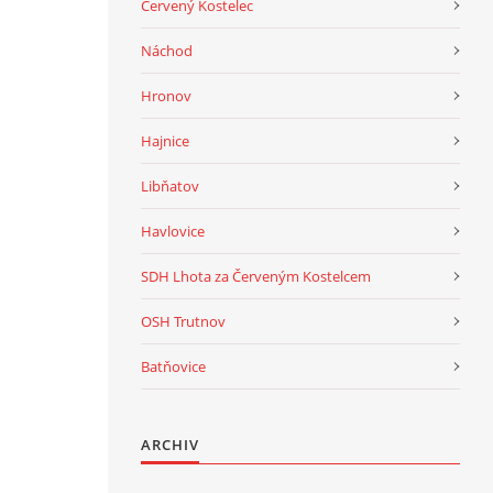
Červený Kostelec
Náchod
Hronov
Hajnice
Libňatov
Havlovice
SDH Lhota za Červeným Kostelcem
OSH Trutnov
Batňovice
ARCHIV