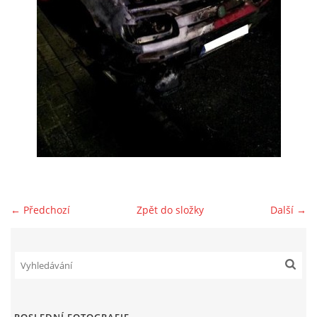
NAŠE VIDEA
KONTAKTY
NÁVŠTĚVNÍ KNIHA
© 2026 eStránky.cz
← Předchozí
Zpět do složky
Další →