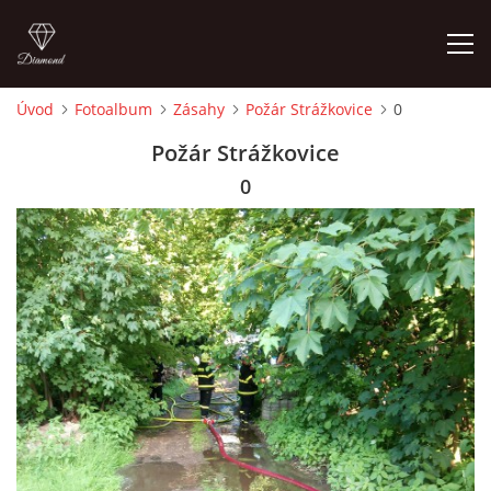
Úvod
Fotoalbum
Zásahy
Požár Strážkovice
0
ÚVOD
Požár Strážkovice
0
HISTORIE
VYBAVENÍ
ČLENOVÉ
ZÁSAHY
CVIČENÍ