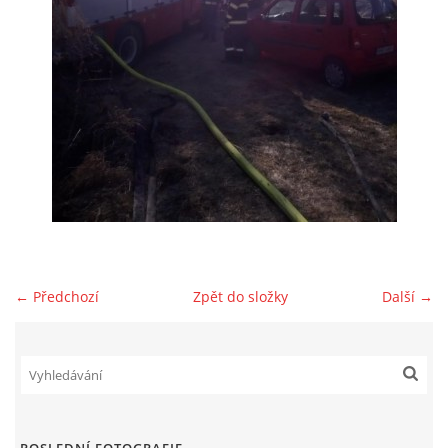
NAŠE VIDEA
KONTAKTY
NÁVŠTĚVNÍ KNIHA
© 2026 eStránky.cz
← Předchozí
Zpět do složky
Další →