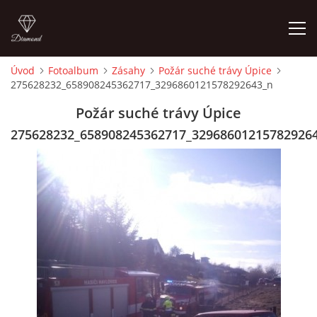
Úvod
Fotoalbum
Zásahy
Požár suché trávy Úpice
275628232_658908245362717_3296860121578292643_n
ÚVOD
Požár suché trávy Úpice
HISTORIE
275628232_658908245362717_32968601215782926
VYBAVENÍ
ČLENOVÉ
ZÁSAHY
CVIČENÍ