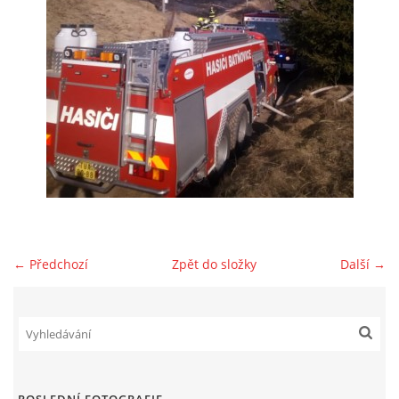
NAŠE VIDEA
KONTAKTY
NÁVŠTĚVNÍ KNIHA
© 2026 eStránky.cz
← Předchozí
Zpět do složky
Další →