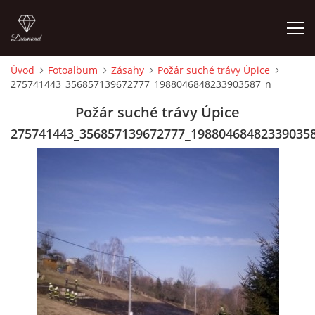
Úvod
Fotoalbum
Zásahy
Požár suché trávy Úpice
275741443_356857139672777_1988046848233903587_n
ÚVOD
Požár suché trávy Úpice
HISTORIE
275741443_356857139672777_19880468482339035
VYBAVENÍ
ČLENOVÉ
ZÁSAHY
CVIČENÍ