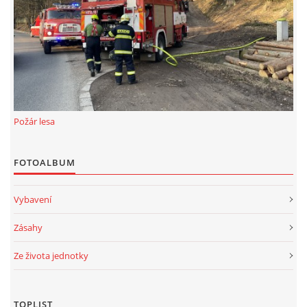
Požár lesa
FOTOALBUM
Vybavení
Zásahy
Ze života jednotky
TOPLIST