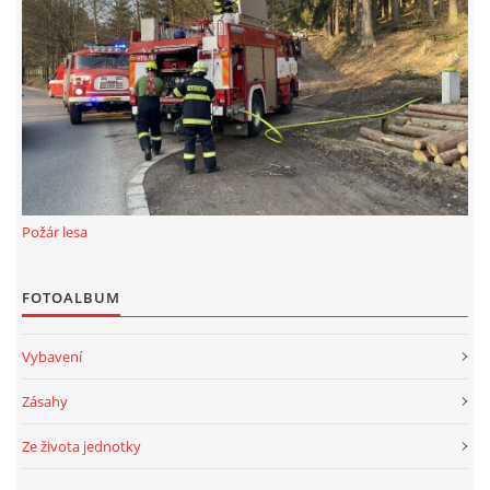
Požár lesa
FOTOALBUM
Vybavení
Zásahy
Ze života jednotky