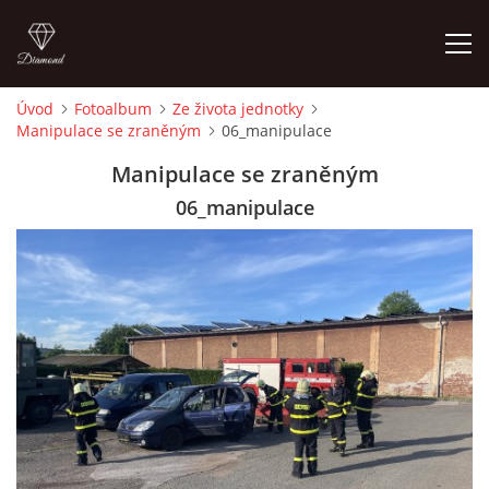
Úvod
Fotoalbum
Ze života jednotky
Manipulace se zraněným
06_manipulace
ÚVOD
Manipulace se zraněným
HISTORIE
06_manipulace
VYBAVENÍ
ČLENOVÉ
ZÁSAHY
CVIČENÍ