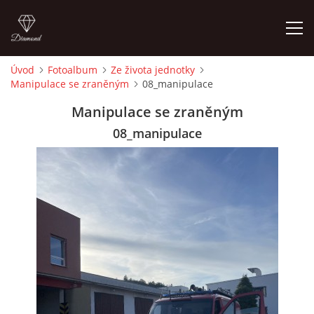
Úvod
Fotoalbum
Ze života jednotky
Manipulace se zraněným
08_manipulace
ÚVOD
Manipulace se zraněným
HISTORIE
08_manipulace
VYBAVENÍ
ČLENOVÉ
ZÁSAHY
CVIČENÍ