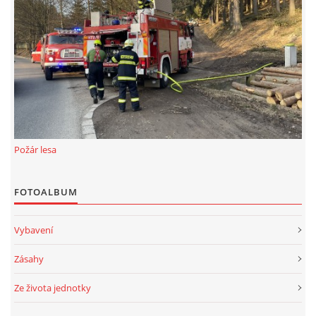
Požár lesa
FOTOALBUM
Vybavení
Zásahy
Ze života jednotky