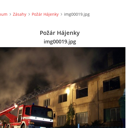
lbum
Zásahy
Požár Hájenky
img00019.jpg
Požár Hájenky
img00019.jpg