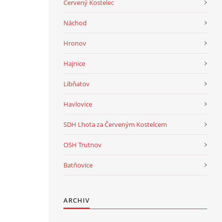
Červený Kostelec
Náchod
Hronov
Hajnice
Libňatov
Havlovice
SDH Lhota za Červeným Kostelcem
OSH Trutnov
Batňovice
ARCHIV