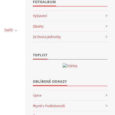
FOTOALBUM
Vybavení
Zásahy
Další →
Ze života jednotky
TOPLIST
OBLÍBENÉ ODKAZY
Upice
Rtyně v Podkrkonoší