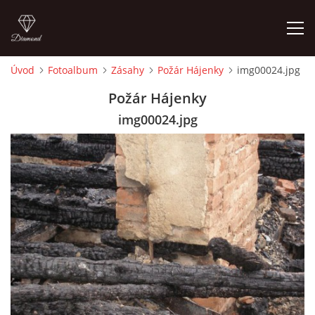
Úvod
Fotoalbum
Zásahy
Požár Hájenky
img00024.jpg
ÚVOD
Požár Hájenky
img00024.jpg
HISTORIE
VYBAVENÍ
ČLENOVÉ
ZÁSAHY
CVIČENÍ