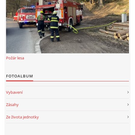
Požár lesa
FOTOALBUM
Vybavení
Zásahy
Ze života jednotky